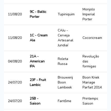
Monjolo
9C - Baltic
11/08/20
Tupiniquim
Imperial
Porter
Porter
CAJu -
1C - Cream
Cerveja
11/08/20
Cocoricream
Ale
Artesanal
Jundiaí
21A -
Revolução
Roleta
04/08/20
American
das
Russa
IPA
formigas
Brouwerij
Boon Kriek
23F - Fruit
24/07/20
Boon
Mariage
Lambic
Lambeek
Parfait 2014
25B -
Printemps
24/07/20
Fantôme
Saison
Saison