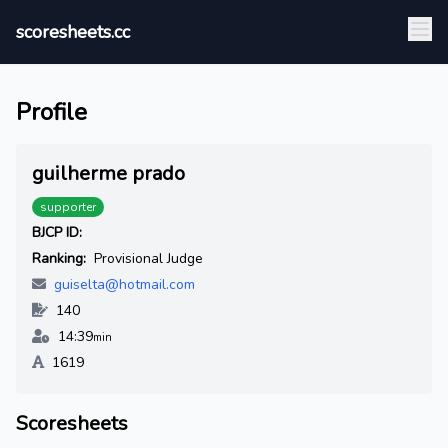
scoresheets.cc
Profile
guilherme prado
supporter
BJCP ID:
Ranking:
Provisional Judge
guiselta@hotmail.com
140
14:39
min
1619
Scoresheets