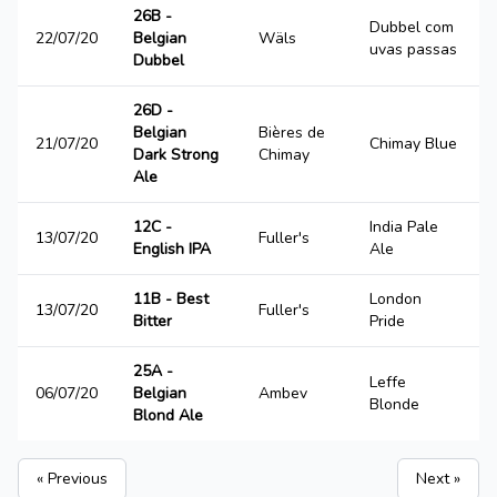
26B -
Dubbel com
22/07/20
Belgian
Wäls
uvas passas
Dubbel
26D -
Belgian
Bières de
21/07/20
Chimay Blue
Dark Strong
Chimay
Ale
12C -
India Pale
13/07/20
Fuller's
English IPA
Ale
11B - Best
London
13/07/20
Fuller's
Bitter
Pride
25A -
Leffe
06/07/20
Belgian
Ambev
Blonde
Blond Ale
« Previous
Next »