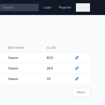
Login
Register
en
BEER NAME
SCORE
Saison
40.5
Saison
26.5
Saison
35
Next »