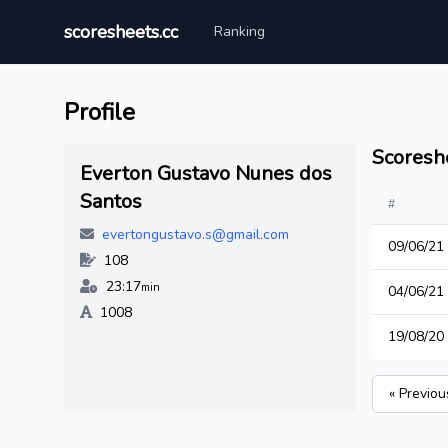
scoresheets.cc
Ranking
Profile
Scoresh
Everton Gustavo Nunes dos
Santos
#
evertongustavo.s@gmail.com
09/06/21
108
23:17
min
04/06/21
1008
19/08/20
« Previou