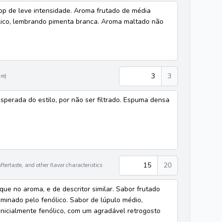
p de leve intensidade. Aroma frutado de média
lico, lembrando pimenta branca. Aroma maltado não
3
3
re)
esperada do estilo, por não ser filtrado. Espuma densa
15
20
tertaste, and other flavor characteristics
ue no aroma, e de descritor similar. Sabor frutado
minado pelo fenólico. Sabor de lúpulo médio,
inicialmente fenólico, com um agradável retrogosto