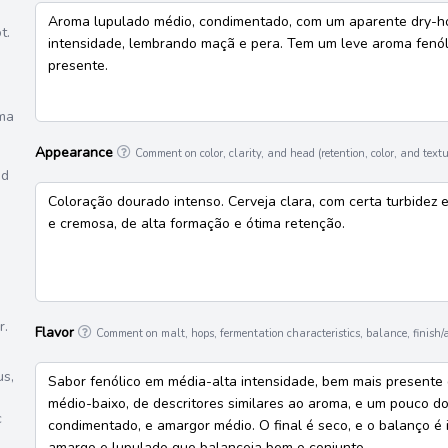
Aroma lupulado médio, condimentado, com um aparente dry-ho
t.
intensidade, lembrando maçã e pera. Tem um leve aroma fenó
presente.
oma
Appearance
Comment on color, clarity, and head (retention, color, and textu
ed
Coloração dourado intenso. Cerveja clara, com certa turbidez 
e cremosa, de alta formação e ótima retenção.
r.
Flavor
Comment on malt, hops, fermentation characteristics, balance, finish/af
us,
Sabor fenólico em média-alta intensidade, bem mais presente q
médio-baixo, de descritores similares ao aroma, e um pouco do
c
condimentado, e amargor médio. O final é seco, e o balanço é 
amargo e lupulado que balanceia bem o conjunto.