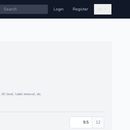
Login
Register
en
 fill level, label removal, etc.
9.5
12