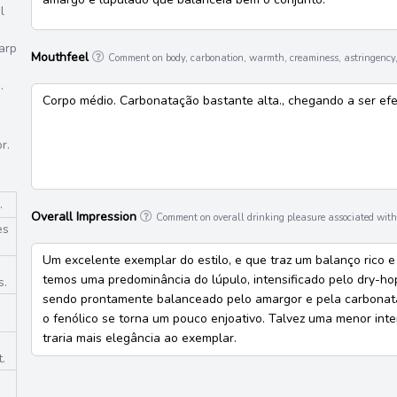
l
arp
Mouthfeel
Comment on body, carbonation, warmth, creaminess, astringency,
.
Corpo médio. Carbonatação bastante alta., chegando a ser ef
r.
.
Overall Impression
Comment on overall drinking pleasure associated with 
es
Um excelente exemplar do estilo, e que traz um balanço rico e
temos uma predominância do lúpulo, intensificado pelo dry-hop.
s.
sendo prontamente balanceado pelo amargor e pela carbonata
o fenólico se torna um pouco enjoativo. Talvez uma menor int
traria mais elegância ao exemplar.
.