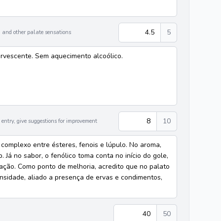
4.5
5
 and other palate sensations
ervescente. Sem aquecimento alcoólico.
8
10
entry, give suggestions for improvement
 complexo entre ésteres, fenois e lúpulo. No aroma,
 Já no sabor, o fenólico toma conta no início do gole,
ção. Como ponto de melhoria, acredito que no palato
ensidade, aliado a presença de ervas e condimentos,
40
50