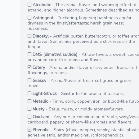
Alcoholic
- The aroma, flavor, and warming effect of
ethanol and higher alcohols. Sometimes described as ho
Astringent
- Puckering, lingering harshness and/or
dryness in the finish/aftertaste; harsh graininess;
huskiness.
Diacetyl
- Artificial butter, butterscotch, or toffee ar
and flavor. Sometimes perceived as a slickness on the
tongue.
DMS (dimethyl sulfide)
- At low levels a sweet, cook
or canned corn-like aroma and flavor.
Estery
- Aroma and/or flavor of any ester (fruits, fruit
flavorings, or roses).
Grassy
- Aroma/flavor of fresh-cut grass or green
leaves.
Light-Struck
- Similar to the aroma of a skunk.
Metallic
- Tinny, coiny, copper, iron, or blood-like flavo
Musty
- Stale, musty, or moldy aromas/flavors.
Oxidized
- Any one or combination of stale, winy/vino
cardboard, papery, or sherry-like aromas and flavors.
Phenolic
- Spicy (clove, pepper), smoky, plastic, plasti
adhesive strip, and/or medicinal (chlorophenolic).