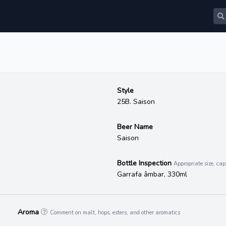
Style
25B. Saison
Beer Name
Saison
Bottle Inspection
Appropriate size, cap,
Garrafa âmbar, 330ml
Aroma
Comment on malt, hops, esters, and other aromatics