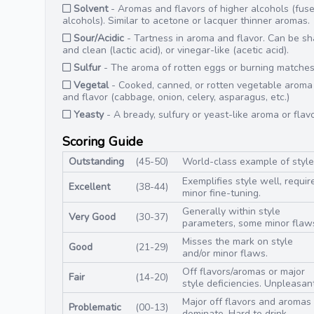
Solvent
- Aromas and flavors of higher alcohols (fuse
alcohols). Similar to acetone or lacquer thinner aromas.
Sour/Acidic
- Tartness in aroma and flavor. Can be sh
and clean (lactic acid), or vinegar-like (acetic acid).
Sulfur
- The aroma of rotten eggs or burning matches
Vegetal
- Cooked, canned, or rotten vegetable aroma
and flavor (cabbage, onion, celery, asparagus, etc.)
Yeasty
- A bready, sulfury or yeast-like aroma or flavo
Scoring Guide
Outstanding
(45-50)
World-class example of style
Exemplifies style well, requir
Excellent
(38-44)
minor fine-tuning.
Generally within style
Very Good
(30-37)
parameters, some minor flaw
Misses the mark on style
Good
(21-29)
and/or minor flaws.
Off flavors/aromas or major
Fair
(14-20)
style deficiencies. Unpleasant
Major off flavors and aromas
Problematic
(00-13)
dominate. Hard to drink.