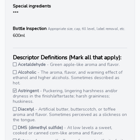
Special ingredients
***
Bottle Inspection
Appropriate size, cap, fill level, label removal, etc.
600ml
Descriptor Definitions (Mark all that apply):
Acetaldehyde
- Green apple-like aroma and flavor.
Alcoholic
- The aroma, flavor, and warming effect of
ethanol and higher alcohols. Sometimes described as
hot.
Astringent
- Puckering, lingering harshness and/or
dryness in the finish/aftertaste; harsh graininess;
huskiness.
Diacetyl
- Artificial butter, butterscotch, or toffee
aroma and flavor. Sometimes perceived as a slickness on
the tongue.
DMS (dimethyl sulfide)
- At low levels a sweet,
cooked or canned corn-like aroma and flavor.