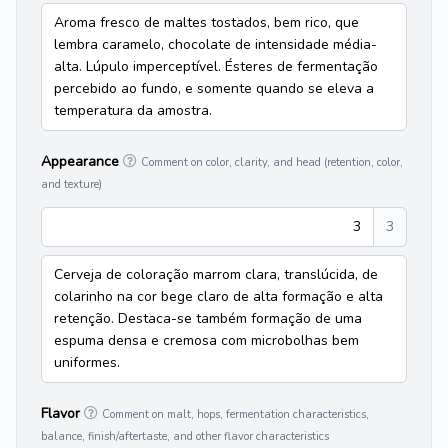
Aroma fresco de maltes tostados, bem rico, que
lembra caramelo, chocolate de intensidade média-
alta. Lúpulo imperceptível. Ésteres de fermentação
percebido ao fundo, e somente quando se eleva a
temperatura da amostra.
Appearance
Comment on color, clarity, and head (retention, color,
and texture)
3
3
Cerveja de coloração marrom clara, translúcida, de
colarinho na cor bege claro de alta formação e alta
retenção. Destaca-se também formação de uma
espuma densa e cremosa com microbolhas bem
uniformes.
Flavor
Comment on malt, hops, fermentation characteristics,
balance, finish/aftertaste, and other flavor characteristics