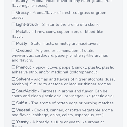
Estery
- Aroma and/or flavor of any ester (fruits, fruit
flavorings, or roses).
Grassy
- Aroma/flavor of fresh-cut grass or green
leaves.
Light-Struck
- Similar to the aroma of a skunk.
Metallic
- Tinny, coiny, copper, iron, or blood-like
flavor.
Musty
- Stale, musty, or moldy aromas/flavors.
Oxidized
- Any one or combination of stale,
winy/vinous, cardboard, papery, or sherry-like aromas
and flavors.
Phenolic
- Spicy (clove, pepper), smoky, plastic, plastic
adhesive strip, and/or medicinal (chlorophenolic).
Solvent
- Aromas and flavors of higher alcohols (fusel
alcohols). Similar to acetone or lacquer thinner aromas.
Sour/Acidic
- Tartness in aroma and flavor. Can be
sharp and clean (lactic acid), or vinegar-like (acetic acid).
Sulfur
- The aroma of rotten eggs or burning matches.
Vegetal
- Cooked, canned, or rotten vegetable aroma
and flavor (cabbage, onion, celery, asparagus, etc.)
Yeasty
- A bready, sulfury or yeast-like aroma or
flavor.