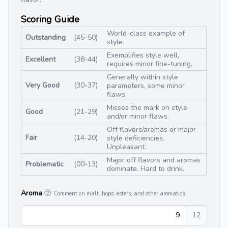
Scoring Guide
World-class example of
Outstanding
(45-50)
style.
Exemplifies style well,
Excellent
(38-44)
requires minor fine-tuning.
Generally within style
Very Good
(30-37)
parameters, some minor
flaws.
Misses the mark on style
Good
(21-29)
and/or minor flaws.
Off flavors/aromas or major
Fair
(14-20)
style deficiencies.
Unpleasant.
Major off flavors and aromas
Problematic
(00-13)
dominate. Hard to drink.
Aroma
Comment on malt, hops, esters, and other aromatics
9
12