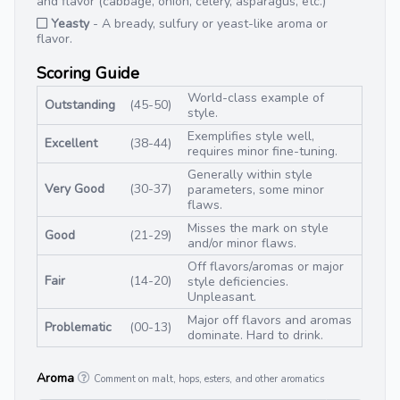
and flavor (cabbage, onion, celery, asparagus, etc.)
Yeasty
- A bready, sulfury or yeast-like aroma or
flavor.
Scoring Guide
World-class example of
Outstanding
(45-50)
style.
Exemplifies style well,
Excellent
(38-44)
requires minor fine-tuning.
Generally within style
Very Good
(30-37)
parameters, some minor
flaws.
Misses the mark on style
Good
(21-29)
and/or minor flaws.
Off flavors/aromas or major
Fair
(14-20)
style deficiencies.
Unpleasant.
Major off flavors and aromas
Problematic
(00-13)
dominate. Hard to drink.
Aroma
Comment on malt, hops, esters, and other aromatics