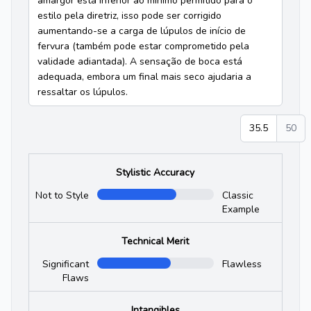
amargor está inferior ao mínimo permitido para o
estilo pela diretriz, isso pode ser corrigido
aumentando-se a carga de lúpulos de início de
fervura (também pode estar comprometido pela
validade adiantada). A sensação de boca está
adequada, embora um final mais seco ajudaria a
ressaltar os lúpulos.
35.5
50
Stylistic Accuracy
Not to Style
Classic
Example
Technical Merit
Significant
Flawless
Flaws
Intangibles