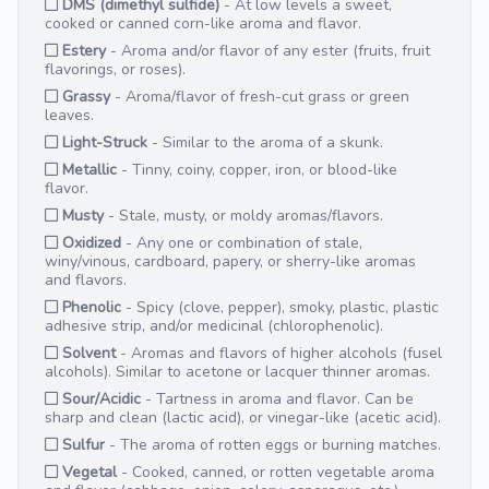
DMS (dimethyl sulfide)
- At low levels a sweet,
cooked or canned corn-like aroma and flavor.
Estery
- Aroma and/or flavor of any ester (fruits, fruit
flavorings, or roses).
Grassy
- Aroma/flavor of fresh-cut grass or green
leaves.
Light-Struck
- Similar to the aroma of a skunk.
Metallic
- Tinny, coiny, copper, iron, or blood-like
flavor.
Musty
- Stale, musty, or moldy aromas/flavors.
Oxidized
- Any one or combination of stale,
winy/vinous, cardboard, papery, or sherry-like aromas
and flavors.
Phenolic
- Spicy (clove, pepper), smoky, plastic, plastic
adhesive strip, and/or medicinal (chlorophenolic).
Solvent
- Aromas and flavors of higher alcohols (fusel
alcohols). Similar to acetone or lacquer thinner aromas.
Sour/Acidic
- Tartness in aroma and flavor. Can be
sharp and clean (lactic acid), or vinegar-like (acetic acid).
Sulfur
- The aroma of rotten eggs or burning matches.
Vegetal
- Cooked, canned, or rotten vegetable aroma