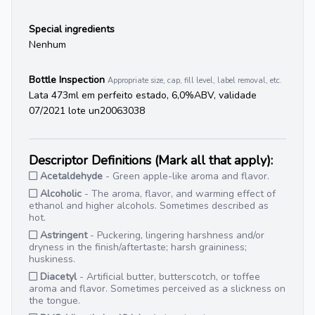
Special ingredients
Nenhum
Bottle Inspection
Appropriate size, cap, fill level, label removal, etc.
Lata 473ml em perfeito estado, 6,0%ABV, validade
07/2021 lote un20063038
Descriptor Definitions (Mark all that apply):
Acetaldehyde
- Green apple-like aroma and flavor.
Alcoholic
- The aroma, flavor, and warming effect of
ethanol and higher alcohols. Sometimes described as
hot.
Astringent
- Puckering, lingering harshness and/or
dryness in the finish/aftertaste; harsh graininess;
huskiness.
Diacetyl
- Artificial butter, butterscotch, or toffee
aroma and flavor. Sometimes perceived as a slickness on
the tongue.