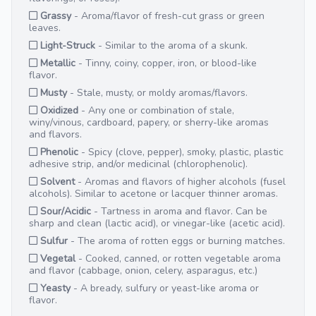
Grassy
- Aroma/flavor of fresh-cut grass or green
leaves.
Light-Struck
- Similar to the aroma of a skunk.
Metallic
- Tinny, coiny, copper, iron, or blood-like
flavor.
Musty
- Stale, musty, or moldy aromas/flavors.
Oxidized
- Any one or combination of stale,
winy/vinous, cardboard, papery, or sherry-like aromas
and flavors.
Phenolic
- Spicy (clove, pepper), smoky, plastic, plastic
adhesive strip, and/or medicinal (chlorophenolic).
Solvent
- Aromas and flavors of higher alcohols (fusel
alcohols). Similar to acetone or lacquer thinner aromas.
Sour/Acidic
- Tartness in aroma and flavor. Can be
sharp and clean (lactic acid), or vinegar-like (acetic acid).
Sulfur
- The aroma of rotten eggs or burning matches.
Vegetal
- Cooked, canned, or rotten vegetable aroma
and flavor (cabbage, onion, celery, asparagus, etc.)
Yeasty
- A bready, sulfury or yeast-like aroma or
flavor.