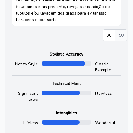
fermentação. Talvez pela secura, essa adstringência
fique ainda mais presente, reveja a sua adição de
lupulos e/ou lavagem dos grãos para evitar isso.
Parabéns e boa sorte.
36
50
Stylistic Accuracy
Not to Style
Classic
Example
Technical Merit
Significant
Flawless
Flaws
Intangibles
Lifeless
Wonderful