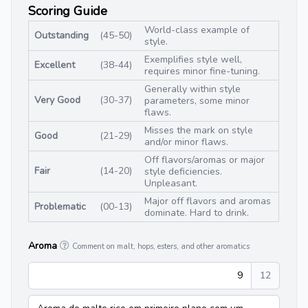
Scoring Guide
World-class example of
Outstanding
(45-50)
style.
Exemplifies style well,
Excellent
(38-44)
requires minor fine-tuning.
Generally within style
Very Good
(30-37)
parameters, some minor
flaws.
Misses the mark on style
Good
(21-29)
and/or minor flaws.
Off flavors/aromas or major
Fair
(14-20)
style deficiencies.
Unpleasant.
Major off flavors and aromas
Problematic
(00-13)
dominate. Hard to drink.
Aroma
Comment on malt, hops, esters, and other aromatics
9
12