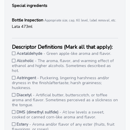
Special ingredients
Bottle Inspection
Appropriate size, cap, fill level, label removal, etc.
Lata 473ml
Descriptor Definitions (Mark all that apply):
Acetaldehyde
- Green apple-like aroma and flavor.
Alcoholic
- The aroma, flavor, and warming effect of
ethanol and higher alcohols. Sometimes described as
hot.
Astringent
- Puckering, lingering harshness and/or
dryness in the finish/aftertaste; harsh graininess;
huskiness.
Diacetyl
- Artificial butter, butterscotch, or toffee
aroma and flavor. Sometimes perceived as a slickness on
the tongue.
DMS (dimethyl sulfide)
- At low levels a sweet,
cooked or canned corn-like aroma and flavor.
Estery
- Aroma and/or flavor of any ester (fruits, fruit
flavorings, or roses).