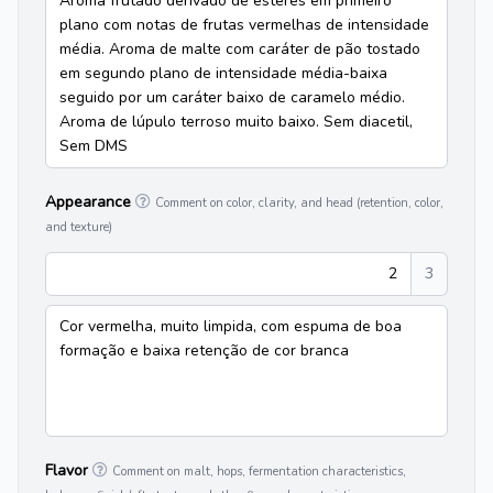
Aroma frutado derivado de ésteres em primeiro
plano com notas de frutas vermelhas de intensidade
média. Aroma de malte com caráter de pão tostado
em segundo plano de intensidade média-baixa
seguido por um caráter baixo de caramelo médio.
Aroma de lúpulo terroso muito baixo. Sem diacetil,
Sem DMS
Appearance
Comment on color, clarity, and head (retention, color,
and texture)
2
3
Cor vermelha, muito limpida, com espuma de boa
formação e baixa retenção de cor branca
Flavor
Comment on malt, hops, fermentation characteristics,