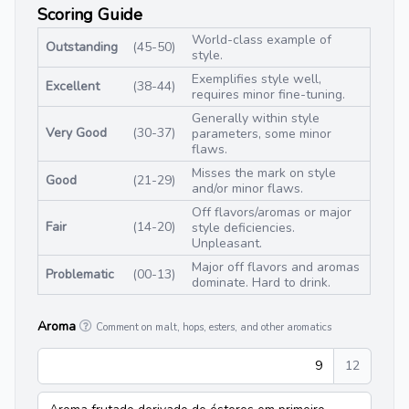
Scoring Guide
World-class example of
Outstanding
(45-50)
style.
Exemplifies style well,
Excellent
(38-44)
requires minor fine-tuning.
Generally within style
Very Good
(30-37)
parameters, some minor
flaws.
Misses the mark on style
Good
(21-29)
and/or minor flaws.
Off flavors/aromas or major
Fair
(14-20)
style deficiencies.
Unpleasant.
Major off flavors and aromas
Problematic
(00-13)
dominate. Hard to drink.
Aroma
Comment on malt, hops, esters, and other aromatics
9
12