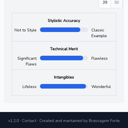
39
50
Stylistic Accuracy
Not to Style
Classic
Example
Technical Merit
Significant
Flawless
Flaws
Intangibles
Lifeless
Wonderful
v1.2.0
·
Contact
· Created and mantained by
Brassagem Forte