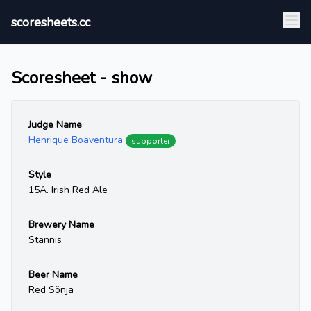
scoresheets.cc
Scoresheet - show
Judge Name
Henrique Boaventura
supporter
Style
15A. Irish Red Ale
Brewery Name
Stannis
Beer Name
Red Sönja