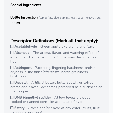
Special ingredients
Bottle Inspection
Appropriate size, cap, fill level, label removal, etc.
500ml
Descriptor Definitions (Mark all that apply):
Acetaldehyde
- Green apple-like aroma and flavor.
Alcoholic
- The aroma, flavor, and warming effect of
ethanol and higher alcohols. Sometimes described as
hot.
Astringent
- Puckering, lingering harshness and/or
dryness in the finish/aftertaste; harsh graininess;
huskiness.
Diacetyl
- Artificial butter, butterscotch, or toffee
aroma and flavor. Sometimes perceived as a slickness on
the tongue.
DMS (dimethyl sulfide)
- At low levels a sweet,
cooked or canned corn-like aroma and flavor.
Estery
- Aroma and/or flavor of any ester (fruits, fruit
flavorings, or roses).