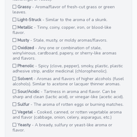
Grassy
- Aroma/flavor of fresh-cut grass or green
leaves.
Light-Struck
- Similar to the aroma of a skunk.
Metallic
- Tinny, coiny, copper, iron, or blood-like
flavor.
Musty
- Stale, musty, or moldy aromas/flavors.
Oxidized
- Any one or combination of stale,
winy/vinous, cardboard, papery, or sherry-like aromas
and flavors.
Phenolic
- Spicy (clove, pepper), smoky, plastic, plastic
adhesive strip, and/or medicinal (chlorophenolic).
Solvent
- Aromas and flavors of higher alcohols (fusel
alcohols). Similar to acetone or lacquer thinner aromas.
Sour/Acidic
- Tartness in aroma and flavor. Can be
sharp and clean (lactic acid), or vinegar-like (acetic acid).
Sulfur
- The aroma of rotten eggs or burning matches.
Vegetal
- Cooked, canned, or rotten vegetable aroma
and flavor (cabbage, onion, celery, asparagus, etc.)
Yeasty
- A bready, sulfury or yeast-like aroma or
flavor.