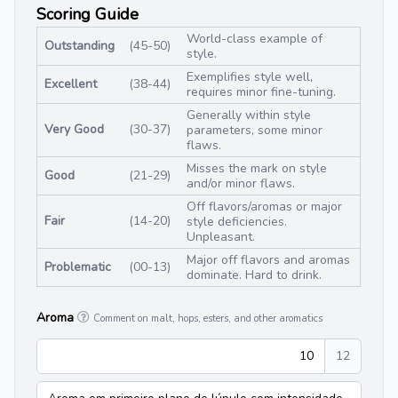
Scoring Guide
World-class example of
Outstanding
(45-50)
style.
Exemplifies style well,
Excellent
(38-44)
requires minor fine-tuning.
Generally within style
Very Good
(30-37)
parameters, some minor
flaws.
Misses the mark on style
Good
(21-29)
and/or minor flaws.
Off flavors/aromas or major
Fair
(14-20)
style deficiencies.
Unpleasant.
Major off flavors and aromas
Problematic
(00-13)
dominate. Hard to drink.
Aroma
Comment on malt, hops, esters, and other aromatics
10
12