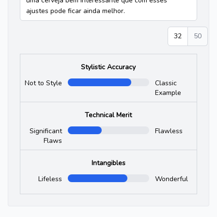
uma cerveja bem interessante que com esses
ajustes pode ficar ainda melhor.
32
50
Stylistic Accuracy
Not to Style
Classic
Example
Technical Merit
Significant
Flawless
Flaws
Intangibles
Lifeless
Wonderful