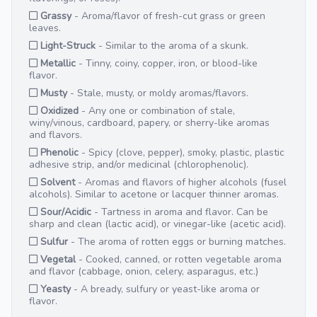
Grassy
- Aroma/flavor of fresh-cut grass or green
leaves.
Light-Struck
- Similar to the aroma of a skunk.
Metallic
- Tinny, coiny, copper, iron, or blood-like
flavor.
Musty
- Stale, musty, or moldy aromas/flavors.
Oxidized
- Any one or combination of stale,
winy/vinous, cardboard, papery, or sherry-like aromas
and flavors.
Phenolic
- Spicy (clove, pepper), smoky, plastic, plastic
adhesive strip, and/or medicinal (chlorophenolic).
Solvent
- Aromas and flavors of higher alcohols (fusel
alcohols). Similar to acetone or lacquer thinner aromas.
Sour/Acidic
- Tartness in aroma and flavor. Can be
sharp and clean (lactic acid), or vinegar-like (acetic acid).
Sulfur
- The aroma of rotten eggs or burning matches.
Vegetal
- Cooked, canned, or rotten vegetable aroma
and flavor (cabbage, onion, celery, asparagus, etc.)
Yeasty
- A bready, sulfury or yeast-like aroma or
flavor.