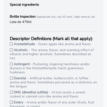
Special ingredients
Bottle Inspection
Appropriate size, cap, fill level, label removal, etc.
Lata de 475ml
Descriptor Definitions (Mark all that apply):
Acetaldehyde
- Green apple-like aroma and flavor.
Alcoholic
- The aroma, flavor, and warming effect of
ethanol and higher alcohols. Sometimes described as
hot.
Astringent
- Puckering, lingering harshness and/or
dryness in the finish/aftertaste; harsh graininess;
huskiness.
Diacetyl
- Artificial butter, butterscotch, or toffee
aroma and flavor. Sometimes perceived as a slickness on
the tongue.
DMS (dimethyl sulfide)
- At low levels a sweet,
cooked or canned corn-like aroma and flavor.
Estery
- Aroma and/or flavor of any ester (fruits, fruit
flavorings, or roses).