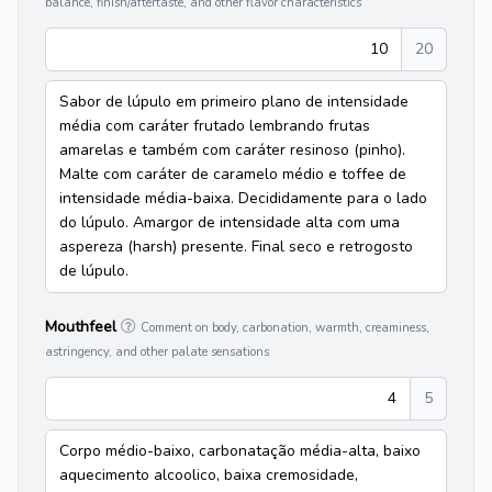
balance, finish/aftertaste, and other flavor characteristics
10
20
Sabor de lúpulo em primeiro plano de intensidade
média com caráter frutado lembrando frutas
amarelas e também com caráter resinoso (pinho).
Malte com caráter de caramelo médio e toffee de
intensidade média-baixa. Decididamente para o lado
do lúpulo. Amargor de intensidade alta com uma
aspereza (harsh) presente. Final seco e retrogosto
de lúpulo.
Mouthfeel
Comment on body, carbonation, warmth, creaminess,
astringency, and other palate sensations
4
5
Corpo médio-baixo, carbonatação média-alta, baixo
aquecimento alcoolico, baixa cremosidade,