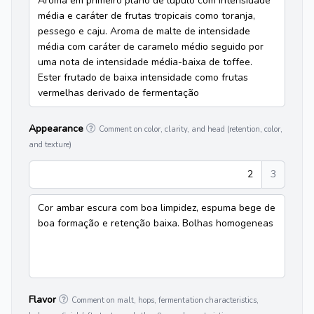
Aroma em primeiro plano de lúpulo com intensidade
média e caráter de frutas tropicais como toranja,
pessego e caju. Aroma de malte de intensidade
média com caráter de caramelo médio seguido por
uma nota de intensidade média-baixa de toffee.
Ester frutado de baixa intensidade como frutas
vermelhas derivado de fermentação
Appearance
Comment on color, clarity, and head (retention, color,
and texture)
2
3
Cor ambar escura com boa limpidez, espuma bege de
boa formação e retenção baixa. Bolhas homogeneas
Flavor
Comment on malt, hops, fermentation characteristics,