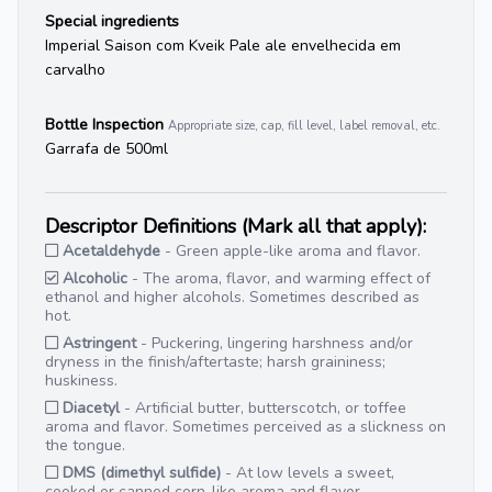
Special ingredients
Imperial Saison com Kveik Pale ale envelhecida em
carvalho
Bottle Inspection
Appropriate size, cap, fill level, label removal, etc.
Garrafa de 500ml
Descriptor Definitions (Mark all that apply):
Acetaldehyde
- Green apple-like aroma and flavor.
Alcoholic
- The aroma, flavor, and warming effect of
ethanol and higher alcohols. Sometimes described as
hot.
Astringent
- Puckering, lingering harshness and/or
dryness in the finish/aftertaste; harsh graininess;
huskiness.
Diacetyl
- Artificial butter, butterscotch, or toffee
aroma and flavor. Sometimes perceived as a slickness on
the tongue.
DMS (dimethyl sulfide)
- At low levels a sweet,
cooked or canned corn-like aroma and flavor.