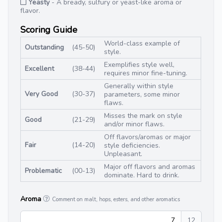
Yeasty
- A bready, sulfury or yeast-like aroma or
flavor.
Scoring Guide
World-class example of
Outstanding
(45-50)
style.
Exemplifies style well,
Excellent
(38-44)
requires minor fine-tuning.
Generally within style
Very Good
(30-37)
parameters, some minor
flaws.
Misses the mark on style
Good
(21-29)
and/or minor flaws.
Off flavors/aromas or major
Fair
(14-20)
style deficiencies.
Unpleasant.
Major off flavors and aromas
Problematic
(00-13)
dominate. Hard to drink.
Aroma
Comment on malt, hops, esters, and other aromatics
7
12