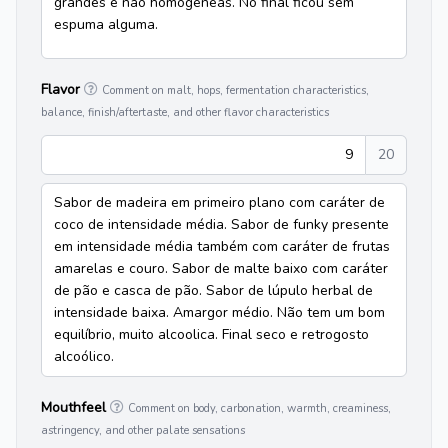
grandes e não homogêneas. No final ficou sem
espuma alguma.
Flavor
Comment on malt, hops, fermentation characteristics,
balance, finish/aftertaste, and other flavor characteristics
9
20
Sabor de madeira em primeiro plano com caráter de
coco de intensidade média. Sabor de funky presente
em intensidade média também com caráter de frutas
amarelas e couro. Sabor de malte baixo com caráter
de pão e casca de pão. Sabor de lúpulo herbal de
intensidade baixa. Amargor médio. Não tem um bom
equilíbrio, muito alcoolica. Final seco e retrogosto
alcoólico.
Mouthfeel
Comment on body, carbonation, warmth, creaminess,
astringency, and other palate sensations