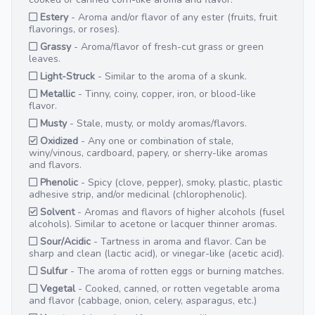
Estery
- Aroma and/or flavor of any ester (fruits, fruit
flavorings, or roses).
Grassy
- Aroma/flavor of fresh-cut grass or green
leaves.
Light-Struck
- Similar to the aroma of a skunk.
Metallic
- Tinny, coiny, copper, iron, or blood-like
flavor.
Musty
- Stale, musty, or moldy aromas/flavors.
Oxidized
- Any one or combination of stale,
winy/vinous, cardboard, papery, or sherry-like aromas
and flavors.
Phenolic
- Spicy (clove, pepper), smoky, plastic, plastic
adhesive strip, and/or medicinal (chlorophenolic).
Solvent
- Aromas and flavors of higher alcohols (fusel
alcohols). Similar to acetone or lacquer thinner aromas.
Sour/Acidic
- Tartness in aroma and flavor. Can be
sharp and clean (lactic acid), or vinegar-like (acetic acid).
Sulfur
- The aroma of rotten eggs or burning matches.
Vegetal
- Cooked, canned, or rotten vegetable aroma
and flavor (cabbage, onion, celery, asparagus, etc.)