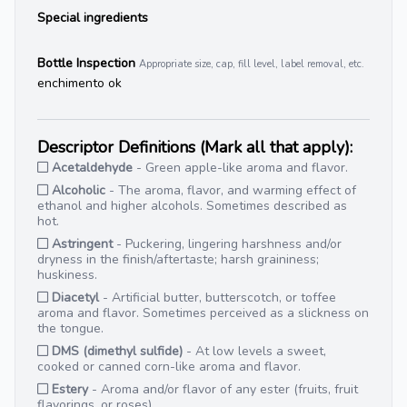
Special ingredients
Bottle Inspection
Appropriate size, cap, fill level, label removal, etc.
enchimento ok
Descriptor Definitions (Mark all that apply):
Acetaldehyde
- Green apple-like aroma and flavor.
Alcoholic
- The aroma, flavor, and warming effect of
ethanol and higher alcohols. Sometimes described as
hot.
Astringent
- Puckering, lingering harshness and/or
dryness in the finish/aftertaste; harsh graininess;
huskiness.
Diacetyl
- Artificial butter, butterscotch, or toffee
aroma and flavor. Sometimes perceived as a slickness on
the tongue.
DMS (dimethyl sulfide)
- At low levels a sweet,
cooked or canned corn-like aroma and flavor.
Estery
- Aroma and/or flavor of any ester (fruits, fruit
flavorings, or roses).