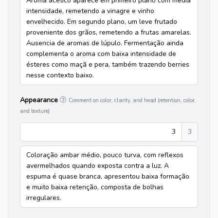
Aroma acético aparece em primeiro plano com média
intensidade, remetendo a vinagre e vinho
envelhecido. Em segundo plano, um leve frutado
proveniente dos grãos, remetendo a frutas amarelas.
Ausencia de aromas de lúpulo. Fermentação ainda
complementa o aroma com baixa intensidade de
ésteres como maçã e pera, também trazendo berries
nesse contexto baixo.
Appearance
Comment on color, clarity, and head (retention, color,
and texture)
3
3
Coloração ambar médio, pouco turva, com reflexos
avermelhados quando exposta contra a luz. A
espuma é quase branca, apresentou baixa formação
e muito baixa retenção, composta de bolhas
irregulares.