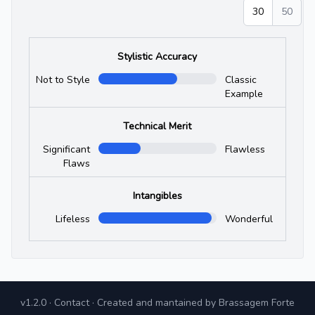
30
50
Stylistic Accuracy
Not to Style
Classic
Example
Technical Merit
Significant
Flawless
Flaws
Intangibles
Lifeless
Wonderful
v1.2.0
·
Contact
· Created and mantained by
Brassagem Forte