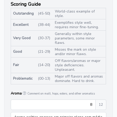
Scoring Guide
World-class example of
Outstanding
(45-50)
style.
Exemplifies style well,
Excellent
(38-44)
requires minor fine-tuning.
Generally within style
Very Good
(30-37)
parameters, some minor
flaws.
Misses the mark on style
Good
(21-29)
and/or minor flaws.
Off flavors/aromas or major
Fair
(14-20)
style deficiencies.
Unpleasant.
Major off flavors and aromas
Problematic
(00-13)
dominate. Hard to drink.
Aroma
Comment on malt, hops, esters, and other aromatics
8
12