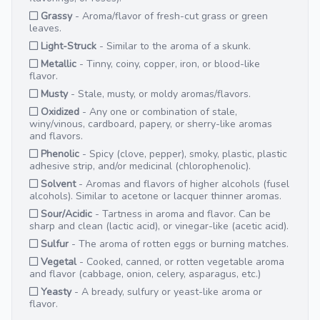
Grassy
- Aroma/flavor of fresh-cut grass or green
leaves.
Light-Struck
- Similar to the aroma of a skunk.
Metallic
- Tinny, coiny, copper, iron, or blood-like
flavor.
Musty
- Stale, musty, or moldy aromas/flavors.
Oxidized
- Any one or combination of stale,
winy/vinous, cardboard, papery, or sherry-like aromas
and flavors.
Phenolic
- Spicy (clove, pepper), smoky, plastic, plastic
adhesive strip, and/or medicinal (chlorophenolic).
Solvent
- Aromas and flavors of higher alcohols (fusel
alcohols). Similar to acetone or lacquer thinner aromas.
Sour/Acidic
- Tartness in aroma and flavor. Can be
sharp and clean (lactic acid), or vinegar-like (acetic acid).
Sulfur
- The aroma of rotten eggs or burning matches.
Vegetal
- Cooked, canned, or rotten vegetable aroma
and flavor (cabbage, onion, celery, asparagus, etc.)
Yeasty
- A bready, sulfury or yeast-like aroma or
flavor.