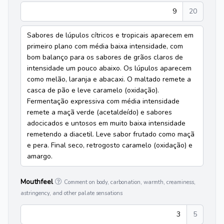
9
20
Sabores de lúpulos cítricos e tropicais aparecem em
primeiro plano com média baixa intensidade, com
bom balanço para os sabores de grãos claros de
intensidade um pouco abaixo. Os lúpulos aparecem
como melão, laranja e abacaxi. O maltado remete a
casca de pão e leve caramelo (oxidação).
Fermentação expressiva com média intensidade
remete a maçã verde (acetaldeído) e sabores
adocicados e untosos em muito baixa intensidade
remetendo a diacetil. Leve sabor frutado como maçã
e pera. Final seco, retrogosto caramelo (oxidação) e
amargo.
Mouthfeel
Comment on body, carbonation, warmth, creaminess,
astringency, and other palate sensations
3
5