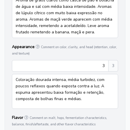
Aroma de grãos claros como casca de pão e bolacha
de água e sal com média baixa intensidade. Aromas
de lúpulo cítrico com muito baixa expressão no
aroma. Aromas de maçã verde aparecem com média
intensidade, remetendo a acetaldeído. Leve aroma
frutado remetendo a banana, maçã e pera.
Appearance
Comment on color, clarity, and head (retention, color,
and texture)
3
3
Coloração dourada intensa, média turbidez, com
poucos reflexos quando exposta contra a luz. A
espuma apresentou baixa formação e retenção,
composta de bolhas finas e médias.
Flavor
Comment on malt, hops, fermentation characteristics,
balance, finish/aftertaste, and other flavor characteristics