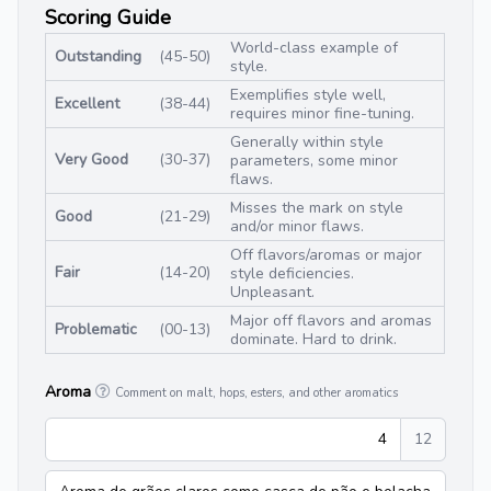
Scoring Guide
World-class example of
Outstanding
(45-50)
style.
Exemplifies style well,
Excellent
(38-44)
requires minor fine-tuning.
Generally within style
Very Good
(30-37)
parameters, some minor
flaws.
Misses the mark on style
Good
(21-29)
and/or minor flaws.
Off flavors/aromas or major
Fair
(14-20)
style deficiencies.
Unpleasant.
Major off flavors and aromas
Problematic
(00-13)
dominate. Hard to drink.
Aroma
Comment on malt, hops, esters, and other aromatics
4
12