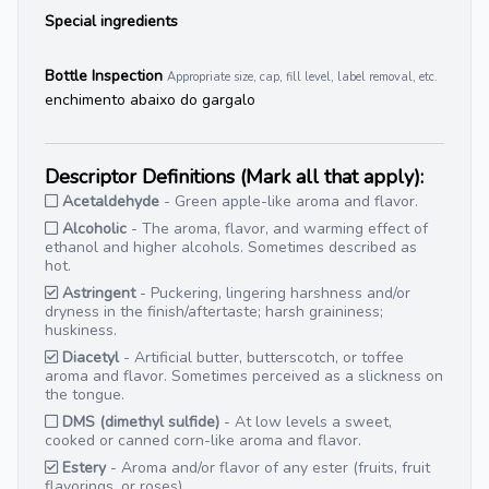
Special ingredients
Bottle Inspection
Appropriate size, cap, fill level, label removal, etc.
enchimento abaixo do gargalo
Descriptor Definitions (Mark all that apply):
Acetaldehyde
- Green apple-like aroma and flavor.
Alcoholic
- The aroma, flavor, and warming effect of
ethanol and higher alcohols. Sometimes described as
hot.
Astringent
- Puckering, lingering harshness and/or
dryness in the finish/aftertaste; harsh graininess;
huskiness.
Diacetyl
- Artificial butter, butterscotch, or toffee
aroma and flavor. Sometimes perceived as a slickness on
the tongue.
DMS (dimethyl sulfide)
- At low levels a sweet,
cooked or canned corn-like aroma and flavor.
Estery
- Aroma and/or flavor of any ester (fruits, fruit
flavorings, or roses).