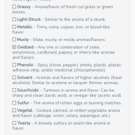
Grassy
- Aroma/flavor of fresh-cut grass or green
leaves.
Light-Struck
- Similar to the aroma of a skunk.
Metallic
- Tinny, coiny, copper, iron, or blood-like
flavor.
Musty
- Stale, musty, or moldy aromas/flavors.
Oxidized
- Any one or combination of stale,
winy/vinous, cardboard, papery, or sherry-like aromas
and flavors.
Phenolic
- Spicy (clove, pepper), smoky, plastic, plastic
adhesive strip, and/or medicinal (chlorophenolic).
Solvent
- Aromas and flavors of higher alcohols (fusel
alcohols). Similar to acetone or lacquer thinner aromas.
Sour/Acidic
- Tartness in aroma and flavor. Can be
sharp and clean (lactic acid), or vinegar-like (acetic acid).
Sulfur
- The aroma of rotten eggs or burning matches.
Vegetal
- Cooked, canned, or rotten vegetable aroma
and flavor (cabbage, onion, celery, asparagus, etc.)
Yeasty
- A bready, sulfury or yeast-like aroma or
flavor.