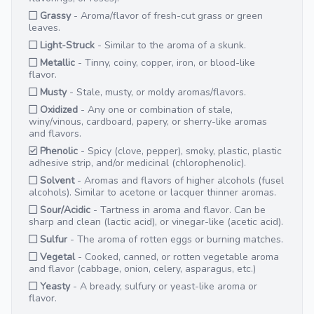
Grassy
- Aroma/flavor of fresh-cut grass or green
leaves.
Light-Struck
- Similar to the aroma of a skunk.
Metallic
- Tinny, coiny, copper, iron, or blood-like
flavor.
Musty
- Stale, musty, or moldy aromas/flavors.
Oxidized
- Any one or combination of stale,
winy/vinous, cardboard, papery, or sherry-like aromas
and flavors.
Phenolic
- Spicy (clove, pepper), smoky, plastic, plastic
adhesive strip, and/or medicinal (chlorophenolic).
Solvent
- Aromas and flavors of higher alcohols (fusel
alcohols). Similar to acetone or lacquer thinner aromas.
Sour/Acidic
- Tartness in aroma and flavor. Can be
sharp and clean (lactic acid), or vinegar-like (acetic acid).
Sulfur
- The aroma of rotten eggs or burning matches.
Vegetal
- Cooked, canned, or rotten vegetable aroma
and flavor (cabbage, onion, celery, asparagus, etc.)
Yeasty
- A bready, sulfury or yeast-like aroma or
flavor.