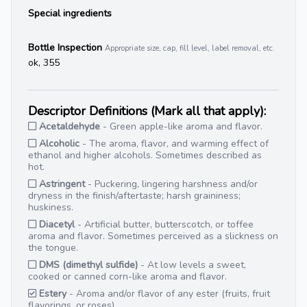
Special ingredients
Bottle Inspection
Appropriate size, cap, fill level, label removal, etc.
ok, 355
Descriptor Definitions (Mark all that apply):
Acetaldehyde
- Green apple-like aroma and flavor.
Alcoholic
- The aroma, flavor, and warming effect of
ethanol and higher alcohols. Sometimes described as
hot.
Astringent
- Puckering, lingering harshness and/or
dryness in the finish/aftertaste; harsh graininess;
huskiness.
Diacetyl
- Artificial butter, butterscotch, or toffee
aroma and flavor. Sometimes perceived as a slickness on
the tongue.
DMS (dimethyl sulfide)
- At low levels a sweet,
cooked or canned corn-like aroma and flavor.
Estery
- Aroma and/or flavor of any ester (fruits, fruit
flavorings, or roses).