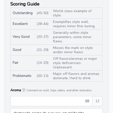
Scoring Guide
World-class example of
Outstanding
(45-50)
style.
Exemplifies style well,
Excellent
(38-44)
requires minor fine-tuning.
Generally within style
Very Good
(30-37)
parameters, some minor
flaws.
Misses the mark on style
Good
(21-29)
and/or minor flaws.
Off flavors/aromas or major
Fair
(14-20)
style deficiencies.
Unpleasant.
Major off flavors and aromas
Problematic
(00-13)
dominate. Hard to drink.
Aroma
Comment on malt, hops, esters, and other aromatics
10
12