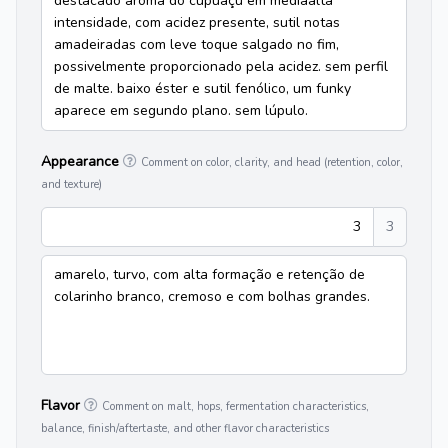
destacado aroma do cupuaçu em médiaalta
intensidade, com acidez presente, sutil notas
amadeiradas com leve toque salgado no fim,
possivelmente proporcionado pela acidez. sem perfil
de malte. baixo éster e sutil fenólico, um funky
aparece em segundo plano. sem lúpulo.
Appearance
Comment on color, clarity, and head (retention, color,
and texture)
3
3
amarelo, turvo, com alta formação e retenção de
colarinho branco, cremoso e com bolhas grandes.
Flavor
Comment on malt, hops, fermentation characteristics,
balance, finish/aftertaste, and other flavor characteristics