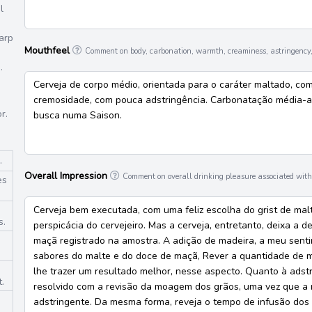
l
arp
Mouthfeel
Comment on body, carbonation, warmth, creaminess, astringency,
.
Cerveja de corpo médio, orientada para o caráter maltado, co
cremosidade, com pouca adstringência. Carbonatação média-alt
r.
busca numa Saison.
.
Overall Impression
Comment on overall drinking pleasure associated with 
es
Cerveja bem executada, com uma feliz escolha do grist de mal
s.
perspicácia do cervejeiro. Mas a cerveja, entretanto, deixa a 
maçã registrado na amostra. A adição de madeira, a meu sentir
sabores do malte e do doce de maçã, Rever a quantidade de 
lhe trazer um resultado melhor, nesse aspecto. Quanto à adstr
.
resolvido com a revisão da moagem dos grãos, uma vez que a m
adstringente. Da mesma forma, reveja o tempo de infusão dos