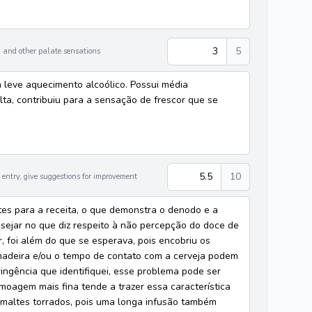
3
5
 and other palate sensations
m leve aquecimento alcoólico. Possui média
a, contribuiu para a sensação de frescor que se
5.5
10
entry, give suggestions for improvement
tes para a receita, o que demonstra o denodo e a
desejar no que diz respeito à não percepção do doce de
, foi além do que se esperava, pois encobriu os
madeira e/ou o tempo de contato com a cerveja podem
ingência que identifiquei, esse problema pode ser
oagem mais fina tende a trazer essa característica
 maltes torrados, pois uma longa infusão também