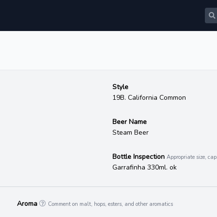
Style
19B. California Common
Beer Name
Steam Beer
Bottle Inspection
Appropriate size, cap,
Garrafinha 330ml. ok
Aroma
Comment on malt, hops, esters, and other aromatics