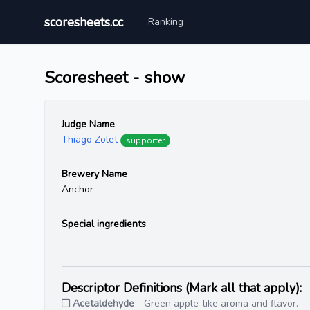
scoresheets.cc
Ranking
Scoresheet - show
Judge Name
Thiago Zolet
supporter
Brewery Name
Anchor
Special ingredients
Descriptor Definitions (Mark all that apply):
Acetaldehyde
- Green apple-like aroma and flavor.