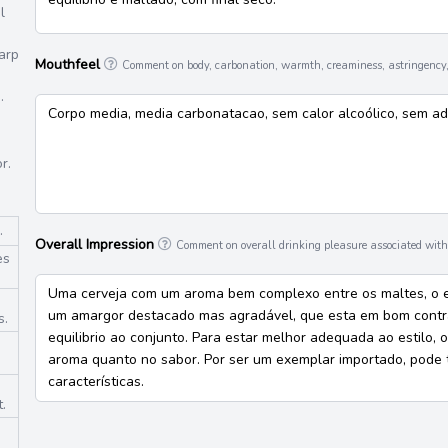
l
arp
Mouthfeel
Comment on body, carbonation, warmth, creaminess, astringency,
.
Corpo media, media carbonatacao, sem calor alcoólico, sem ad
r.
.
Overall Impression
Comment on overall drinking pleasure associated with 
es
Uma cerveja com um aroma bem complexo entre os maltes, o es
um amargor destacado mas agradável, que esta em bom contra
s.
equilibrio ao conjunto. Para estar melhor adequada ao estilo, 
aroma quanto no sabor. Por ser um exemplar importado, pode te
características.
.