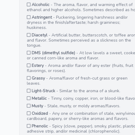
Alcoholic
- The aroma, flavor, and warming effect of
ethanol and higher alcohols. Sometimes described as ho
Astringent
- Puckering, lingering harshness and/or
dryness in the finish/aftertaste; harsh graininess;
huskiness.
Diacetyl
- Artificial butter, butterscotch, or toffee ar
and flavor. Sometimes perceived as a slickness on the
tongue.
DMS (dimethyl sulfide)
- At low levels a sweet, cook
or canned corn-like aroma and flavor.
Estery
- Aroma and/or flavor of any ester (fruits, fruit
flavorings, or roses).
Grassy
- Aroma/flavor of fresh-cut grass or green
leaves.
Light-Struck
- Similar to the aroma of a skunk.
Metallic
- Tinny, coiny, copper, iron, or blood-like flavo
Musty
- Stale, musty, or moldy aromas/flavors.
Oxidized
- Any one or combination of stale, winy/vino
cardboard, papery, or sherry-like aromas and flavors.
Phenolic
- Spicy (clove, pepper), smoky, plastic, plasti
adhesive strip, and/or medicinal (chlorophenolic).