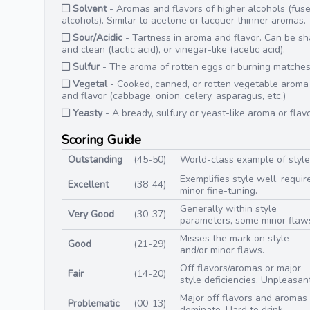
Solvent
- Aromas and flavors of higher alcohols (fuse
alcohols). Similar to acetone or lacquer thinner aromas.
Sour/Acidic
- Tartness in aroma and flavor. Can be sh
and clean (lactic acid), or vinegar-like (acetic acid).
Sulfur
- The aroma of rotten eggs or burning matches
Vegetal
- Cooked, canned, or rotten vegetable aroma
and flavor (cabbage, onion, celery, asparagus, etc.)
Yeasty
- A bready, sulfury or yeast-like aroma or flavo
Scoring Guide
Outstanding
(45-50)
World-class example of style
Exemplifies style well, requir
Excellent
(38-44)
minor fine-tuning.
Generally within style
Very Good
(30-37)
parameters, some minor flaw
Misses the mark on style
Good
(21-29)
and/or minor flaws.
Off flavors/aromas or major
Fair
(14-20)
style deficiencies. Unpleasant
Major off flavors and aromas
Problematic
(00-13)
dominate. Hard to drink.