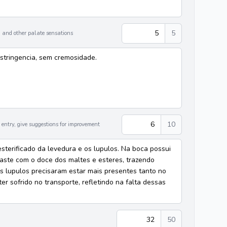
5
5
 and other palate sensations
stringencia, sem cremosidade.
6
10
entry, give suggestions for improvement
terificado da levedura e os lupulos. Na boca possui
ste com o doce dos maltes e esteres, trazendo
os lupulos precisaram estar mais presentes tanto no
r sofrido no transporte, refletindo na falta dessas
32
50