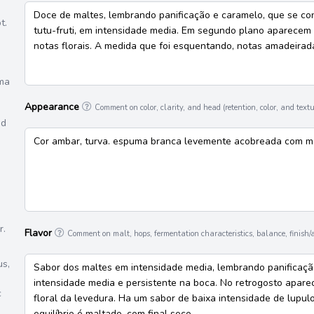
Doce de maltes, lembrando panificação e caramelo, que se c
t.
tutu-fruti, em intensidade media. Em segundo plano aparecem
notas florais. A medida que foi esquentando, notas amadeira
oma
Appearance
Comment on color, clarity, and head (retention, color, and textu
ed
Cor ambar, turva. espuma branca levemente acobreada com m
r.
Flavor
Comment on malt, hops, fermentation characteristics, balance, finish/af
us,
Sabor dos maltes em intensidade media, lembrando panifica
intensidade media e persistente na boca. No retrogosto apare
c
floral da levedura. Ha um sabor de baixa intensidade de lupul
equilíbrio é maltado, com final seco.