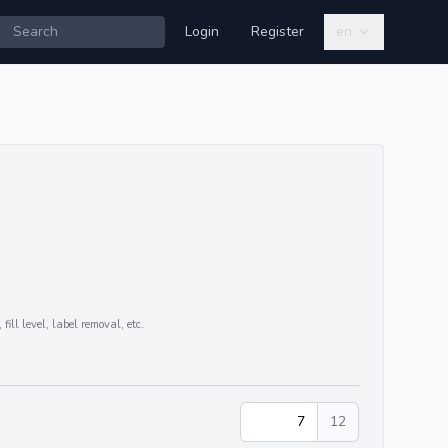
Login
Register
en
 fill level, label removal, etc.
7
12