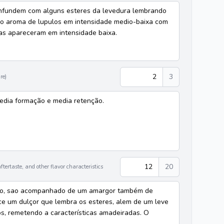
onfundem com alguns esteres da levedura lembrando
 o aroma de lupulos em intensidade medio-baixa com
das apareceram em intensidade baixa.
2
3
re)
edia formação e media retenção.
12
20
tertaste, and other flavor characteristics
ção, sao acompanhado de um amargor também de
ce um dulçor que lembra os esteres, alem de um leve
os, remetendo a características amadeiradas. O