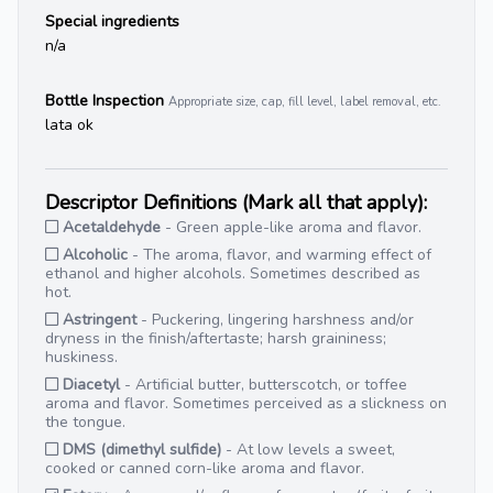
Special ingredients
n/a
Bottle Inspection
Appropriate size, cap, fill level, label removal, etc.
lata ok
Descriptor Definitions (Mark all that apply):
Acetaldehyde
- Green apple-like aroma and flavor.
Alcoholic
- The aroma, flavor, and warming effect of
ethanol and higher alcohols. Sometimes described as
hot.
Astringent
- Puckering, lingering harshness and/or
dryness in the finish/aftertaste; harsh graininess;
huskiness.
Diacetyl
- Artificial butter, butterscotch, or toffee
aroma and flavor. Sometimes perceived as a slickness on
the tongue.
DMS (dimethyl sulfide)
- At low levels a sweet,
cooked or canned corn-like aroma and flavor.