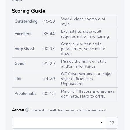
Scoring Guide
World-class example of
Outstanding
(45-50)
style.
Exemplifies style well,
Excellent
(38-44)
requires minor fine-tuning.
Generally within style
Very Good
(30-37)
parameters, some minor
flaws.
Misses the mark on style
Good
(21-29)
and/or minor flaws.
Off flavors/aromas or major
Fair
(14-20)
style deficiencies.
Unpleasant.
Major off flavors and aromas
Problematic
(00-13)
dominate. Hard to drink.
Aroma
Comment on malt, hops, esters, and other aromatics
7
12