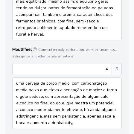
mais equlibrado, mesmo assim, o equilibrio geral
tende ao dulçor. notas de fermentação no paladas
acompanham tambem o aroma, caracteristicos dos
fermentos britânicos, com final semi-seco e
retrogosto sutilmente lupulado remetendo a um
floral e herval.
Mouthfeel
Comment on body, carbonation, warmth, creaminess,
astringency, and other palate sensations
4
5
uma cerveja de corpo medio, com carbonatação
media baixa que eleva a sensação de maciez e torna
o gole sedoso, com apresentação de algum calor
alcoolico no final do gole, que mostra um potencial
alcoolico moderadamente elevado, há ainda alguma
adstringencia, mas sem persistencia, apenas seca a
boca e aumenta a drinkability,