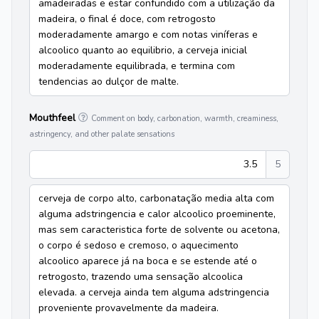
amadeiradas e estar confundido com a utilização da
madeira, o final é doce, com retrogosto
moderadamente amargo e com notas viníferas e
alcoolico quanto ao equilibrio, a cerveja inicial
moderadamente equilibrada, e termina com
tendencias ao dulçor de malte.
Mouthfeel
Comment on body, carbonation, warmth, creaminess,
astringency, and other palate sensations
3.5
5
cerveja de corpo alto, carbonatação media alta com
alguma adstringencia e calor alcoolico proeminente,
mas sem caracteristica forte de solvente ou acetona,
o corpo é sedoso e cremoso, o aquecimento
alcoolico aparece já na boca e se estende até o
retrogosto, trazendo uma sensação alcoolica
elevada. a cerveja ainda tem alguma adstringencia
proveniente provavelmente da madeira.