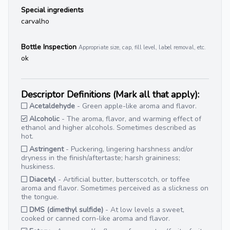
Special ingredients
carvalho
Bottle Inspection
Appropriate size, cap, fill level, label removal, etc.
ok
Descriptor Definitions (Mark all that apply):
Acetaldehyde
- Green apple-like aroma and flavor.
Alcoholic
- The aroma, flavor, and warming effect of
ethanol and higher alcohols. Sometimes described as
hot.
Astringent
- Puckering, lingering harshness and/or
dryness in the finish/aftertaste; harsh graininess;
huskiness.
Diacetyl
- Artificial butter, butterscotch, or toffee
aroma and flavor. Sometimes perceived as a slickness on
the tongue.
DMS (dimethyl sulfide)
- At low levels a sweet,
cooked or canned corn-like aroma and flavor.