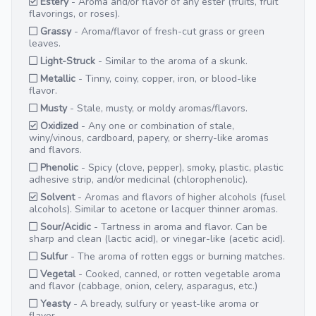
Estery
- Aroma and/or flavor of any ester (fruits, fruit
flavorings, or roses).
Grassy
- Aroma/flavor of fresh-cut grass or green
leaves.
Light-Struck
- Similar to the aroma of a skunk.
Metallic
- Tinny, coiny, copper, iron, or blood-like
flavor.
Musty
- Stale, musty, or moldy aromas/flavors.
Oxidized
- Any one or combination of stale,
winy/vinous, cardboard, papery, or sherry-like aromas
and flavors.
Phenolic
- Spicy (clove, pepper), smoky, plastic, plastic
adhesive strip, and/or medicinal (chlorophenolic).
Solvent
- Aromas and flavors of higher alcohols (fusel
alcohols). Similar to acetone or lacquer thinner aromas.
Sour/Acidic
- Tartness in aroma and flavor. Can be
sharp and clean (lactic acid), or vinegar-like (acetic acid).
Sulfur
- The aroma of rotten eggs or burning matches.
Vegetal
- Cooked, canned, or rotten vegetable aroma
and flavor (cabbage, onion, celery, asparagus, etc.)
Yeasty
- A bready, sulfury or yeast-like aroma or
flavor.