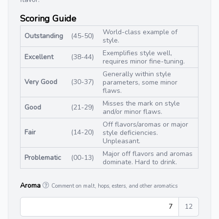
Scoring Guide
World-class example of
Outstanding
(45-50)
style.
Exemplifies style well,
Excellent
(38-44)
requires minor fine-tuning.
Generally within style
Very Good
(30-37)
parameters, some minor
flaws.
Misses the mark on style
Good
(21-29)
and/or minor flaws.
Off flavors/aromas or major
Fair
(14-20)
style deficiencies.
Unpleasant.
Major off flavors and aromas
Problematic
(00-13)
dominate. Hard to drink.
Aroma
Comment on malt, hops, esters, and other aromatics
7
12