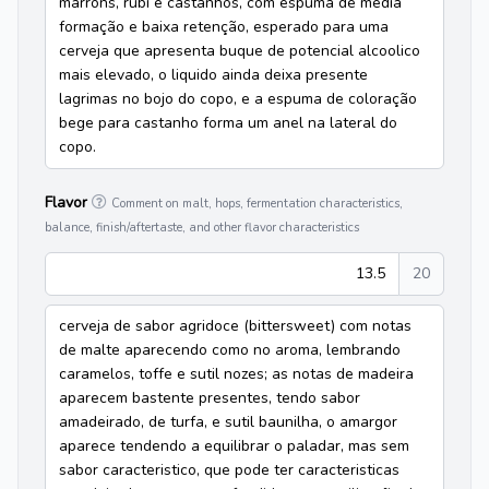
marrons, rubi e castanhos, com espuma de media
formação e baixa retenção, esperado para uma
cerveja que apresenta buque de potencial alcoolico
mais elevado, o liquido ainda deixa presente
lagrimas no bojo do copo, e a espuma de coloração
bege para castanho forma um anel na lateral do
copo.
Flavor
Comment on malt, hops, fermentation characteristics,
balance, finish/aftertaste, and other flavor characteristics
13.5
20
cerveja de sabor agridoce (bittersweet) com notas
de malte aparecendo como no aroma, lembrando
caramelos, toffe e sutil nozes; as notas de madeira
aparecem bastente presentes, tendo sabor
amadeirado, de turfa, e sutil baunilha, o amargor
aparece tendendo a equilibrar o paladar, mas sem
sabor caracteristico, que pode ter caracteristicas