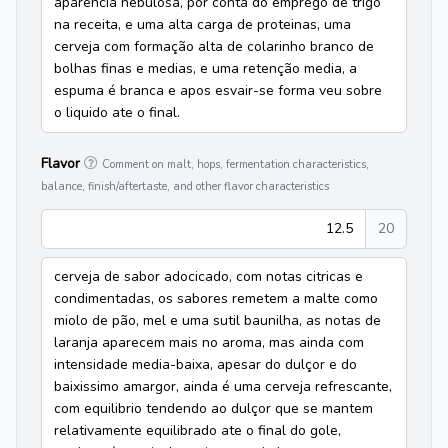
aparencia nebulosa, por conta do emprego de trigo
na receita, e uma alta carga de proteinas, uma
cerveja com formação alta de colarinho branco de
bolhas finas e medias, e uma retenção media, a
espuma é branca e apos esvair-se forma veu sobre
o liquido ate o final.
Flavor
Comment on malt, hops, fermentation characteristics,
balance, finish/aftertaste, and other flavor characteristics
12.5
20
cerveja de sabor adocicado, com notas citricas e
condimentadas, os sabores remetem a malte como
miolo de pão, mel e uma sutil baunilha, as notas de
laranja aparecem mais no aroma, mas ainda com
intensidade media-baixa, apesar do dulçor e do
baixissimo amargor, ainda é uma cerveja refrescante,
com equilibrio tendendo ao dulçor que se mantem
relativamente equilibrado ate o final do gole,