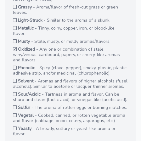
Grassy
- Aroma/flavor of fresh-cut grass or green
leaves.
Light-Struck
- Similar to the aroma of a skunk.
Metallic
- Tinny, coiny, copper, iron, or blood-like
flavor.
Musty
- Stale, musty, or moldy aromas/flavors.
Oxidized
- Any one or combination of stale,
winy/vinous, cardboard, papery, or sherry-like aromas
and flavors.
Phenolic
- Spicy (clove, pepper), smoky, plastic, plastic
adhesive strip, and/or medicinal (chlorophenolic).
Solvent
- Aromas and flavors of higher alcohols (fusel
alcohols). Similar to acetone or lacquer thinner aromas.
Sour/Acidic
- Tartness in aroma and flavor. Can be
sharp and clean (lactic acid), or vinegar-like (acetic acid).
Sulfur
- The aroma of rotten eggs or burning matches.
Vegetal
- Cooked, canned, or rotten vegetable aroma
and flavor (cabbage, onion, celery, asparagus, etc.)
Yeasty
- A bready, sulfury or yeast-like aroma or
flavor.