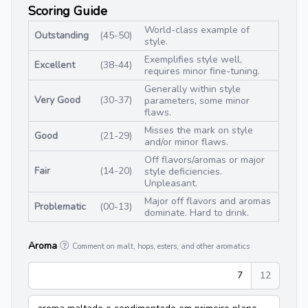
Scoring Guide
World-class example of
Outstanding
(45-50)
style.
Exemplifies style well,
Excellent
(38-44)
requires minor fine-tuning.
Generally within style
Very Good
(30-37)
parameters, some minor
flaws.
Misses the mark on style
Good
(21-29)
and/or minor flaws.
Off flavors/aromas or major
Fair
(14-20)
style deficiencies.
Unpleasant.
Major off flavors and aromas
Problematic
(00-13)
dominate. Hard to drink.
Aroma
Comment on malt, hops, esters, and other aromatics
7
12