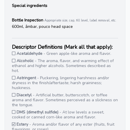
Special ingredients
Bottle Inspection
Appropriate size, cap, fill level, label removal, etc.
600ml, âmbar, pouco head space
Descriptor Definitions (Mark all that apply):
Acetaldehyde
- Green apple-like aroma and flavor.
Alcoholic
- The aroma, flavor, and warming effect of
ethanol and higher alcohols. Sometimes described as
hot.
Astringent
- Puckering, lingering harshness and/or
dryness in the finish/aftertaste; harsh graininess;
huskiness.
Diacetyl
- Artificial butter, butterscotch, or toffee
aroma and flavor. Sometimes perceived as a slickness on
the tongue.
DMS (dimethyl sulfide)
- At low levels a sweet,
cooked or canned corn-like aroma and flavor.
Estery
- Aroma and/or flavor of any ester (fruits, fruit
flavorings, or roses).