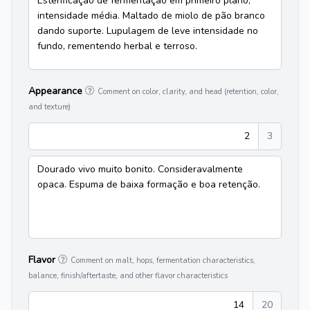
Esterificação de fermentação em primeiro plano,
intensidade média. Maltado de miolo de pão branco
dando suporte. Lupulagem de leve intensidade no
fundo, rementendo herbal e terroso.
Appearance
Comment on color, clarity, and head (retention, color,
and texture)
2
3
Dourado vivo muito bonito. Consideravalmente
opaca. Espuma de baixa formação e boa retenção.
Flavor
Comment on malt, hops, fermentation characteristics,
balance, finish/aftertaste, and other flavor characteristics
14
20