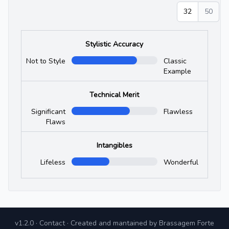
32
50
Stylistic Accuracy
Not to Style
Classic
Example
Technical Merit
Significant
Flawless
Flaws
Intangibles
Lifeless
Wonderful
v1.2.0
·
Contact
· Created and mantained by
Brassagem Forte