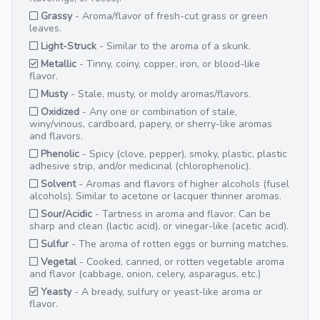
Grassy
- Aroma/flavor of fresh-cut grass or green
leaves.
Light-Struck
- Similar to the aroma of a skunk.
Metallic
- Tinny, coiny, copper, iron, or blood-like
flavor.
Musty
- Stale, musty, or moldy aromas/flavors.
Oxidized
- Any one or combination of stale,
winy/vinous, cardboard, papery, or sherry-like aromas
and flavors.
Phenolic
- Spicy (clove, pepper), smoky, plastic, plastic
adhesive strip, and/or medicinal (chlorophenolic).
Solvent
- Aromas and flavors of higher alcohols (fusel
alcohols). Similar to acetone or lacquer thinner aromas.
Sour/Acidic
- Tartness in aroma and flavor. Can be
sharp and clean (lactic acid), or vinegar-like (acetic acid).
Sulfur
- The aroma of rotten eggs or burning matches.
Vegetal
- Cooked, canned, or rotten vegetable aroma
and flavor (cabbage, onion, celery, asparagus, etc.)
Yeasty
- A bready, sulfury or yeast-like aroma or
flavor.