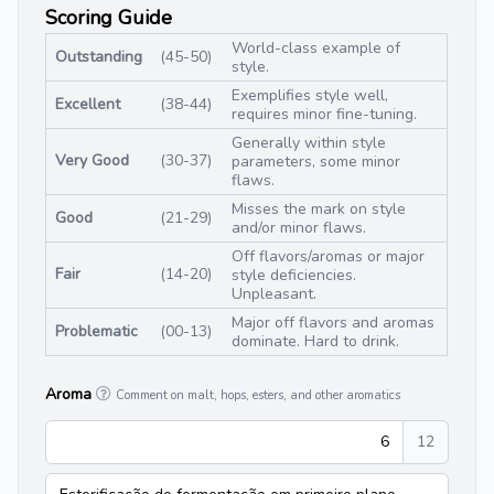
Scoring Guide
World-class example of
Outstanding
(45-50)
style.
Exemplifies style well,
Excellent
(38-44)
requires minor fine-tuning.
Generally within style
Very Good
(30-37)
parameters, some minor
flaws.
Misses the mark on style
Good
(21-29)
and/or minor flaws.
Off flavors/aromas or major
Fair
(14-20)
style deficiencies.
Unpleasant.
Major off flavors and aromas
Problematic
(00-13)
dominate. Hard to drink.
Aroma
Comment on malt, hops, esters, and other aromatics
6
12